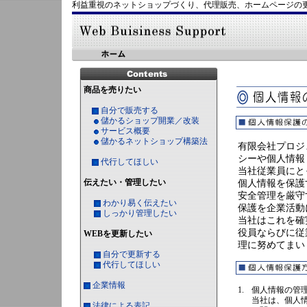
利益重視のネットショップづくり、代理販売、ホームページの更
商品を売りたい
自分で販売する
儲かるショップ開業／改装
サービス概要
儲かるネットショップ構築法
有限会社プロジ
シーや個人情報
代行してほしい
当社従業員にと
伝えたい・管理したい
個人情報を保護
安全管理を厳守
わかり易く伝えたい
保護を企業活動
しっかり管理したい
当社はこれを確
役員ならびに従
WEBを更新したい
理に努めてまい
自分で更新する
代行してほしい
企業情報
1.
個人情報の管
当社は、個人
法律による表記