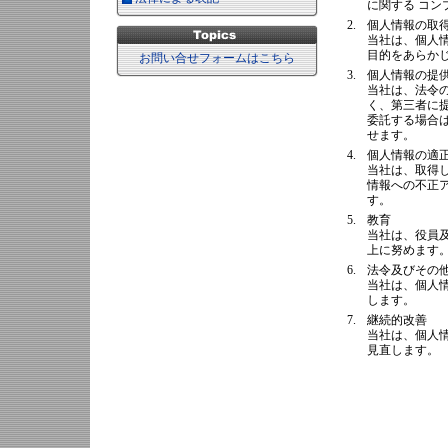
に関する コ
2.
個人情報の取
当社は、個人
目的をあらか
お問い合せフォームはこちら
3.
個人情報の提
当社は、法令
く、第三者に
委託する場合
せます。
4.
個人情報の適
当社は、取得
情報への不正
す。
5.
教育
当社は、役員
上に努めます
6.
法令及びその
当社は、個人
します。
7.
継続的改善
当社は、個人
見直します。